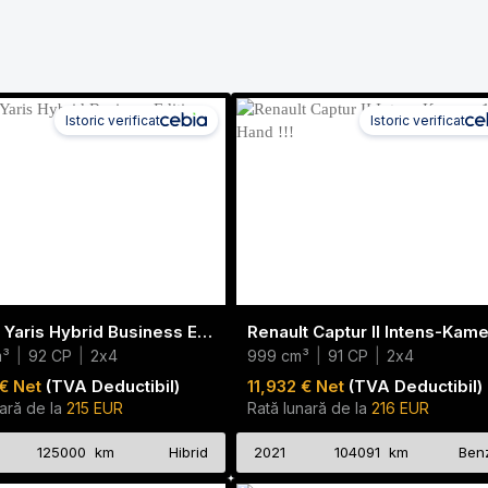
Istoric verificat
Istoric verificat
Toyota Yaris Hybrid Business Edition
m³
|
92 CP
|
2x4
999 cm³
|
91 CP
|
2x4
€ Net
(TVA Deductibil)
11,932 € Net
(TVA Deductibil)
ară de la
215 EUR
Rată lunară de la
216 EUR
125000 km
Hibrid
2021
104091 km
Ben