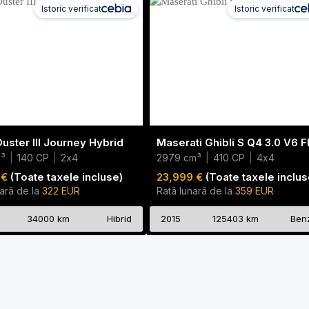
Istoric verificat
Istoric verificat
uster III Journey Hybrid
m³
|
140 CP
|
2x4
2979 cm³
|
410 CP
|
4x4
 €
(Toate taxele incluse)
23,999 €
(Toate taxele inclus
ară de la
322 EUR
Rată lunară de la
359 EUR
34000 km
Hibrid
2015
125403 km
Ben