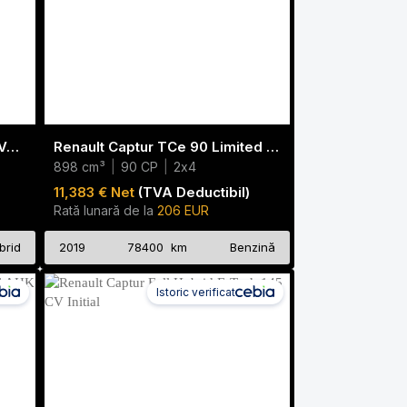
Toyota Yaris Hybrid Comfort VAN 2 Persons, ACC
Renault Captur TCe 90 Limited DAB Klima PDC
898 cm³
|
90 CP
|
2x4
11,383 € Net
(TVA Deductibil)
Rată lunară de la
206 EUR
brid
2019
78400 km
Benzină
Istoric verificat