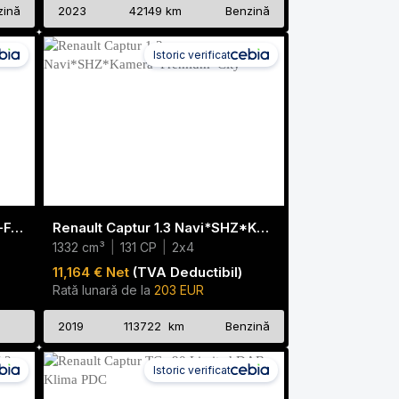
zină
2023
42149 km
Benzină
Istoric verificat
Renault Captur 1.0 TCe 100 Bi-Fuel/LPG-G3 Zen Navi|Cam|C
Renault Captur 1.3 Navi*SHZ*Kamera*Premium*City*
1332 cm³
|
131 CP
|
2x4
11,164 € Net
(TVA Deductibil)
Rată lunară de la
203 EUR
2019
113722 km
Benzină
Istoric verificat