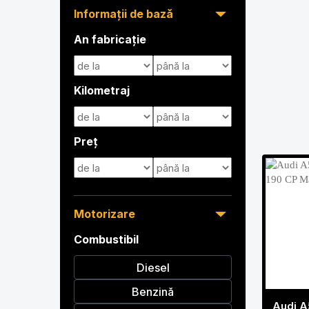
Informații de bază
An fabricație
Kilometraj
Preț
Motorizare
Combustibil
Diesel
Benzină