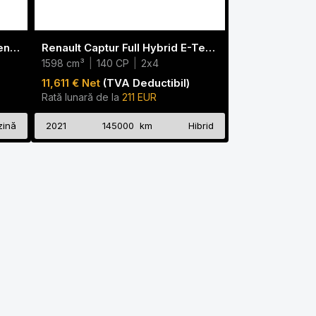
Renault Captur 1.0 TCe 90 Intens | AHK | Carplay | navi
Renault Captur Full Hybrid E-Tech 145 CV Initial
1598 cm³
|
140 CP
|
2x4
11,611 € Net
(TVA Deductibil)
Rată lunară de la
211 EUR
zină
2021
145000 km
Hibrid