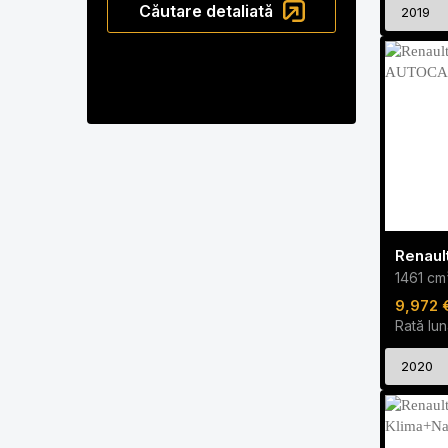
Căutare detaliată
2019
1461 c
9,972 
Rată lun
2020