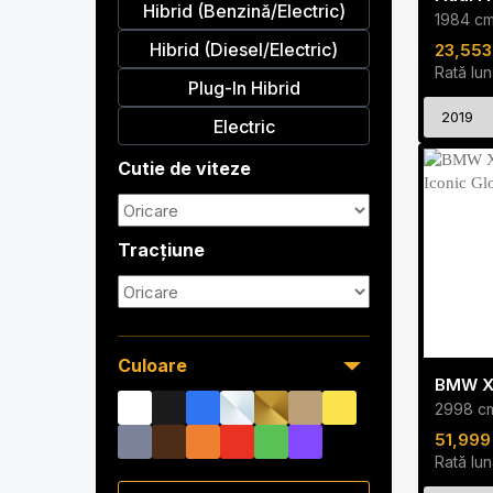
Hibrid (Benzină/Electric)
1984 c
Hibrid (Diesel/Electric)
23,553
Rată lun
Plug-In Hibrid
2019
Electric
Cutie de viteze
Tracțiune
Culoare
2998 c
51,999
Rată lun