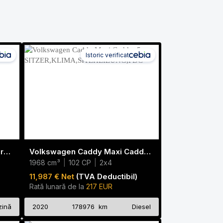
Istoric verificat
Renault Captur II Intens-Kamera-1 Hand !!!
Volkswagen Caddy Maxi Caddy ,5 SITZER,KLIMA,SITZHEIZUNG,PDC
1968 cm³
|
102 CP
|
2x4
11,987 € Net
(TVA Deductibil)
Rată lunară de la
217 EUR
zină
2020
178976 km
Diesel