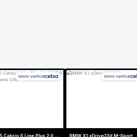
Istoric verificat
Istoric verificat
Audi A5 Cabrio S Line Plus 2.0 40 TFSI 190 CP Matrix LED
BMW X1 xDrive23d M-Sport