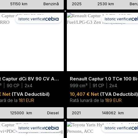
51150 km
Benzină
2025
2530 km
Ben
Istoric verificat
Istoric verificat
Renault Captur dCi 8V 90 CV AUTOCARRO
m³
|
90 CP
|
2x4
999 cm³
|
91 CP
|
2x4
€ Net
(TVA Deductibil)
10,407 € Net
(TVA Deductibil)
ară de la
181 EUR
Rată lunară de la
189 EUR
125000 km
Diesel
2021
148062 km
Istoric verificat
Istoric verificat