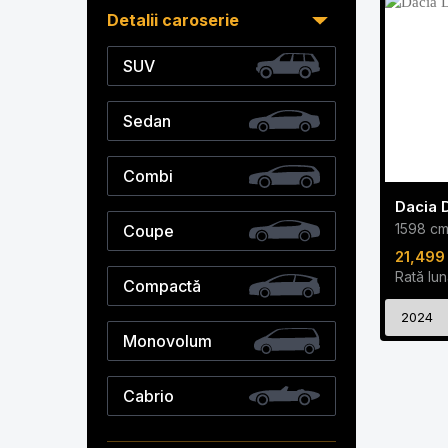
Detalii caroserie
SUV
Sedan
Combi
Dacia D
1598 c
Coupe
21,499
Rată lun
Compactă
2024
Monovolum
Cabrio