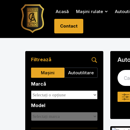
Acasă
Mașini rulate
Autouti
Contact
Auto
Filtrează
Mașini
Autoutilitare
Marcă
Model