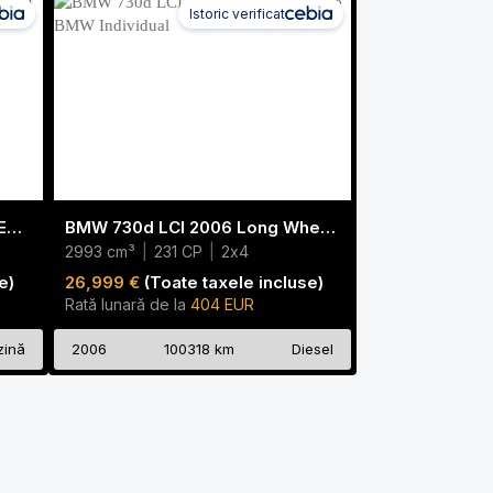
Istoric verificat
Maserati Ghibli S Q4 3.0 V6 FERRARI
BMW 730d LCI 2006 Long Wheelbase BMW Individual
2993 cm³
|
231 CP
|
2x4
e)
26,999 €
(Toate taxele incluse)
Rată lunară de la
404 EUR
zină
2006
100318 km
Diesel