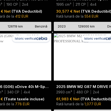
m³
|
190 CP
|
2x4
1995 cm³
|
211 CP
|
4x4
 € Net
(TVA Deductibil)
30,577 € Net
(TVA Deductibil
ară de la
412 EUR
Rată lunară de la
554 EUR
126119 km
Benzină
2023
129000 km
Di
Istoric verificat
Istoric verificat
BMW X6 (G06) xDrive 40i M-Sport Iconic Glow
m³
|
340 CP
|
4x4
2993 cm³
|
480 CP
|
2x4
 €
(Toate taxele incluse)
61,983 € Net
(TVA Deductibil)
ară de la
778 EUR
Rată lunară de la
1,077 EUR