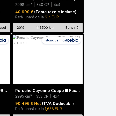
2998 cm³
|
340 CP
|
4x4
)
40,999 €
(Toate taxele incluse)
Rată lunară de la
614 EUR
esel
2019
143500 km
Benzină
Istoric verificat
2025 BMW M2 G87 M DRIVE PROFESSIONAL PRO
Porsche Cayenne Coupe III Facelift V6 3.0 TFSI
2995 cm³
|
353 CP
|
4x4
90,496 € Net
(TVA Deductibil)
Rată lunară de la
1,638 EUR