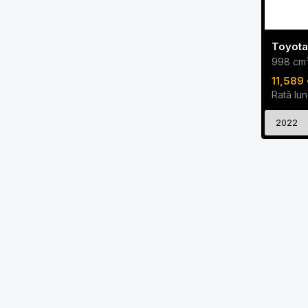
998 cm
11,589 
Rată lun
2022