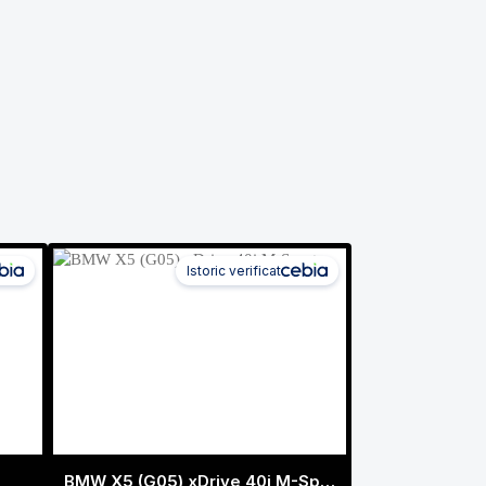
Istoric verificat
BMW X5 (G05) xDrive 40i M-Sport