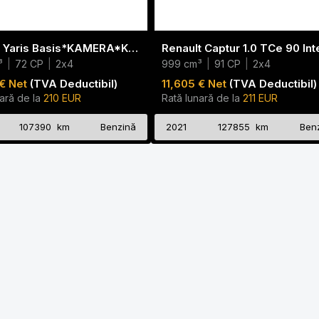
Toyota Yaris Basis*KAMERA*KLIMA*BT*
³
|
72 CP
|
2x4
999 cm³
|
91 CP
|
2x4
€ Net
(TVA Deductibil)
11,605 € Net
(TVA Deductibil)
ară de la
210 EUR
Rată lunară de la
211 EUR
107390 km
Benzină
2021
127855 km
Ben