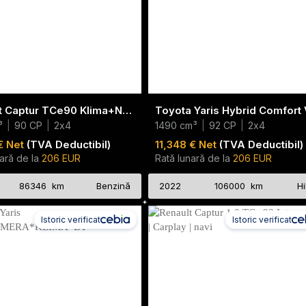
Renault Captur TCe90 Klima+Navi+PDC+Tempomat+Sitzheizung
³
|
90 CP
|
2x4
1490 cm³
|
92 CP
|
2x4
€ Net
(TVA Deductibil)
11,348 € Net
(TVA Deductibil)
ară de la
206 EUR
Rată lunară de la
206 EUR
86346 km
Benzină
2022
106000 km
Hi
Istoric verificat
Istoric verificat