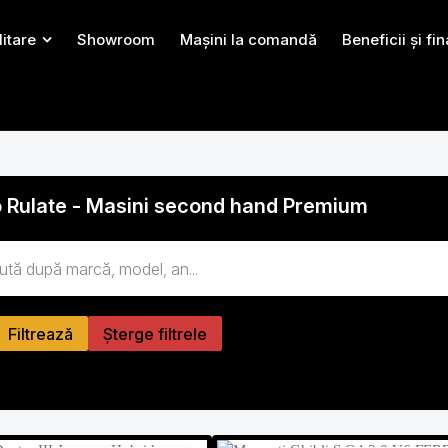
litare
Showroom
Mașini la comandă
Beneficii și fi
 Rulate - Masini second hand Premium
Filtrează
Șterge filtrele