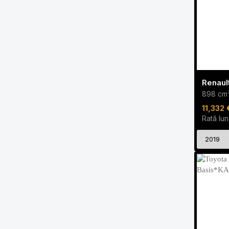
898 cm
11,332 
Rată lun
2019