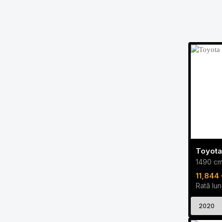
1490 c
11,844 
Rată lun
2020